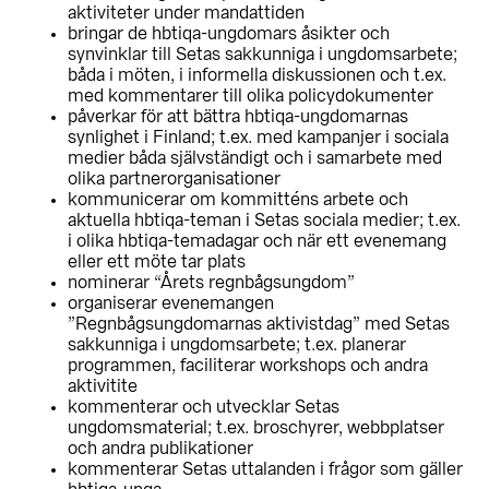
aktiviteter under mandattiden
bringar de hbtiqa-ungdomars åsikter och
synvinklar till Setas sakkunniga i ungdomsarbete;
båda i möten, i informella diskussionen och t.ex.
med kommentarer till olika policydokumenter
påverkar för att bättra hbtiqa-ungdomarnas
synlighet i Finland; t.ex. med kampanjer i sociala
medier båda självständigt och i samarbete med
olika partnerorganisationer
kommunicerar om kommitténs arbete och
aktuella hbtiqa-teman i Setas sociala medier; t.ex.
i olika hbtiqa-temadagar och när ett evenemang
eller ett möte tar plats
nominerar “Årets regnbågsungdom”
organiserar evenemangen
”Regnbågsungdomarnas aktivistdag” med Setas
sakkunniga i ungdomsarbete; t.ex. planerar
programmen, faciliterar workshops och andra
aktivitite
kommenterar och utvecklar Setas
ungdomsmaterial; t.ex. broschyrer, webbplatser
och andra publikationer
kommenterar Setas uttalanden i frågor som gäller