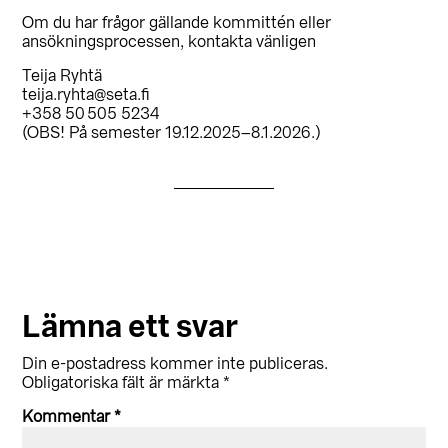
Om du har frågor gällande kommittén eller
ansökningsprocessen, kontakta vänligen
Teija Ryhtä
teija.ryhta@seta.fi
+358 50 505 5234
(OBS! På semester 19.12.2025–8.1.2026.)
Läsarkommentarer
Lämna ett svar
Din e-postadress kommer inte publiceras.
Obligatoriska fält är märkta
*
Kommentar
*