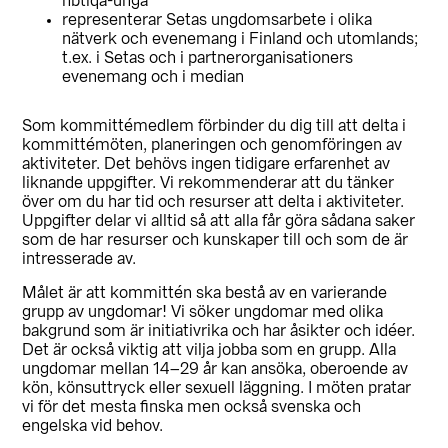
hbtiqa-unga
representerar Setas ungdomsarbete i olika
nätverk och evenemang i Finland och utomlands;
t.ex. i Setas och i partnerorganisationers
evenemang och i median
Som kommittémedlem förbinder du dig till att delta i
kommittémöten, planeringen och genomföringen av
aktiviteter. Det behövs ingen tidigare erfarenhet av
liknande uppgifter. Vi rekommenderar att du tänker
över om du har tid och resurser att delta i aktiviteter.
Uppgifter delar vi alltid så att alla får göra sådana saker
som de har resurser och kunskaper till och som de är
intresserade av.
Målet är att kommittén ska bestå av en varierande
grupp av ungdomar! Vi söker ungdomar med olika
bakgrund som är initiativrika och har åsikter och idéer.
Det är också viktig att vilja jobba som en grupp. Alla
ungdomar mellan 14–29 år kan ansöka, oberoende av
kön, könsuttryck eller sexuell läggning. I möten pratar
vi för det mesta finska men också svenska och
engelska vid behov.