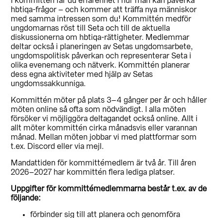
I kommittén får du erfarenhet i hur man kan påverka
hbtiqa-frågor – och kommer att träffa nya människor
med samma intressen som du! Kommittén medför
ungdomarnas röst till Seta och till de aktuella
diskussionerna om hbtiqa-rättigheter. Medlemmar
deltar också i planeringen av Setas ungdomsarbete,
ungdomspolitisk påverkan och representerar Seta i
olika evenemang och nätverk. Kommittén planerar
dess egna aktiviteter med hjälp av Setas
ungdomssakkunniga.
Kommittén möter på plats 3–4 gånger per år och håller
möten online så ofta som nödvändigt. I alla möten
försöker vi möjliggöra deltagandet också online. Allt i
allt möter kommittén cirka månadsvis eller varannan
månad. Mellan möten jobbar vi med plattformar som
t.ex. Discord eller via mejl.
Mandattiden för kommittémedlem är två år. Till åren
2026–2027 har kommittén flera lediga platser.
Uppgifter för kommittémedlemmarna består t.ex. av de
följande:
förbinder sig till att planera och genomföra