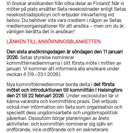
Vi önskar ansökanden från olika delar av Finland! När vi
möter på plats ersätter Seta resekostnader enligt Setas
resekostnadspolicyn och erbjuder inkvartering vid
behov. Du behöver inte vara medlem i någon av Setas
medlemsorganisationer för att ansöka – men om du är,
vänligen berätta det in ansökan!
LÄNKEN TILL ANSÖKNINGSBLANKETTEN
Den sista ansökningsdagen är söndagen den 11 januari
2026.
Setas styrelse nominerar
kommittémedlemmarna i sitt första möte i mitten av
januari. Vi kommer att informera alla ansökare under
veckan 4 (19.–23.1.2026).
Nya kommittémedlemmar borde delta i
det första
mötet och introduktionen till kommittén i Helsingfors
den 21 till 22 februari 2026
. Under veckosluten lär vi
känna varandra och kommitténs praxis. Det erbjuds
också mer information om Seta som organisation och
speciellt dess ungdomsarbete och ungdomspolitisk
påverkan. Dessutom börjar planeringen av årets
aktiviteter, och kommittén nominerar sig själv en
ordförande, vice ordförande och en sekreterare.