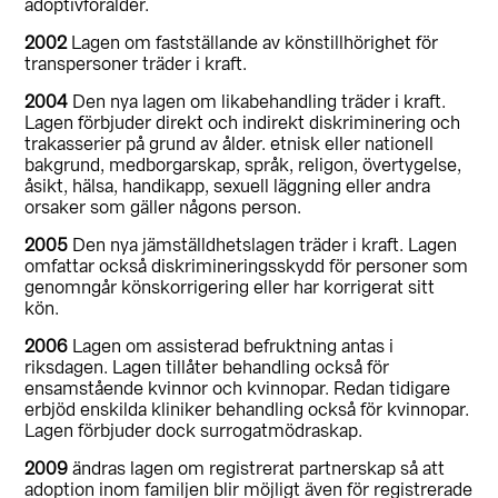
adoptivförälder.
2002
Lagen om fastställande av könstillhörighet för
transpersoner träder i kraft.
2004
Den nya lagen om likabehandling träder i kraft.
Lagen förbjuder direkt och indirekt diskriminering och
trakasserier på grund av ålder. etnisk eller nationell
bakgrund, medborgarskap, språk, religon, övertygelse,
åsikt, hälsa, handikapp, sexuell läggning eller andra
orsaker som gäller någons person.
2005
Den nya jämställdhetslagen träder i kraft. Lagen
omfattar också diskrimineringsskydd för personer som
genomngår könskorrigering eller har korrigerat sitt
kön.
2006
Lagen om assisterad befruktning antas i
riksdagen. Lagen tillåter behandling också för
ensamstående kvinnor och kvinnopar. Redan tidigare
erbjöd enskilda kliniker behandling också för kvinnopar.
Lagen förbjuder dock surrogatmödraskap.
2009
ändras lagen om registrerat partnerskap så att
adoption inom familjen blir möjligt även för registrerade