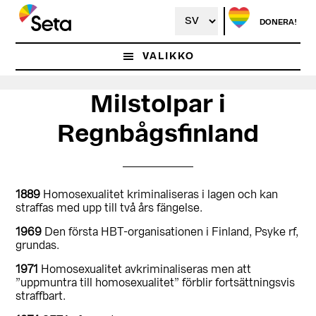
Hoppa
Hoppa
till
till
DONERA!
huvudinnehåll
det
primära
VALIKKO
sidofältet
Milstolpar i
Regnbågsfinland
1889
Homosexualitet kriminaliseras i lagen och kan
straffas med upp till två års fängelse.
1969
Den första HBT-organisationen i Finland, Psyke rf,
grundas.
1971
Homosexualitet avkriminaliseras men att
”uppmuntra till homosexualitet” förblir fortsättningsvis
straffbart.