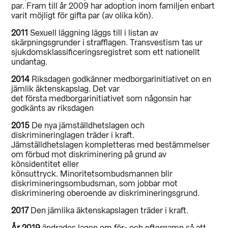
par. Fram till år 2009 har adoption inom familjen enbart
varit möjligt för gifta par (av olika kön).
2011
Sexuell läggning läggs till i listan av
skärpningsgrunder i strafflagen. Transvestism tas ur
sjukdomsklassificeringsregistret som ett nationellt
undantag.
2014
Riksdagen godkänner medborgarinitiativet on en
jämlik äktenskapslag. D
et var
det första medborgarinitiativet som någonsin har
godkänts av riksdagen
2015
De nya jämställdhetslagen och
diskrimineringlagen träder i kraft.
Jämställdhetslagen kompletteras med bestämmelser
om förbud mot diskriminering på grund av
könsidentitet eller
könsuttryck. Minoritetsombudsmannen blir
diskrimineringsombudsman, som jobbar mot
diskriminering oberoende av diskrimineringsgrund.
2017
Den jämlika äktenskapslagen träder i kraft.