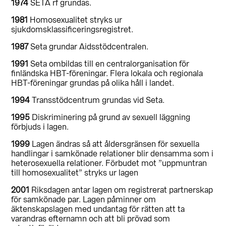
1974
SETA rf grundas.
1981
Homosexualitet stryks ur
sjukdomsklassificeringsregistret.
1987
Seta grundar Aidsstödcentralen.
1991
Seta ombildas till en centralorganisation för
finländska HBT-föreningar. Flera lokala och regionala
HBT-föreningar grundas på olika håll i landet.
1994
Transstödcentrum grundas vid Seta.
1995
Diskriminering på grund av sexuell läggning
förbjuds i lagen.
1999
Lagen ändras så att åldersgränsen för sexuella
handlingar i samkönade relationer blir densamma som i
heterosexuella relationer. Förbudet mot ”uppmuntran
till homosexualitet” stryks ur lagen
2001
Riksdagen antar lagen om registrerat partnerskap
för samkönade par. Lagen påminner om
äktenskapslagen med undantag för rätten att ta
varandras efternamn och att bli prövad som