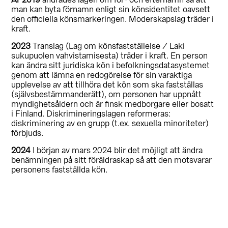
År 2019
ändrades lagen om för- och efternamn så att
man kan byta förnamn enligt sin könsidentitet oavsett
den officiella könsmarkeringen. Moderskapslag träder i
kraft.
2023
Translag (Lag om könsfastställelse / Laki
sukupuolen vahvistamisesta) träder i kraft. En person
kan ändra sitt juridiska kön i befolkningsdatasystemet
genom att lämna en redogörelse för sin varaktiga
upplevelse av att tillhöra det kön som ska fastställas
(självsbestämmanderätt), om personen har uppnått
myndighetsåldern och är finsk medborgare eller bosatt
i Finland. Diskrimineringslagen reformeras:
diskriminering av en grupp (t.ex. sexuella minoriteter)
förbjuds.
2024
I början av mars 2024 blir det möjligt att ändra
benämningen på sitt föräldraskap så att den motsvarar
personens fastställda kön.