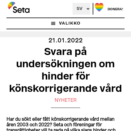
Hoppa
till
DONERA!
huvudinnehåll
VALIKKO
21.01.2022
Svara på
undersökningen om
hinder för
könskorrigerande vård
NYHETER
Har du sökt eller fått könskorrigerande vård mellan
åren 2003 och 2022? Seta och föreningar för
transrättigheter vill ta reda på vilka slags hinder och