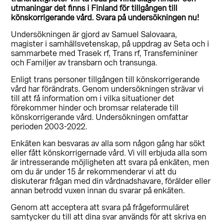
utmaningar det finns i Finland för tillgången till
könskorrigerande vård. Svara på undersökningen nu!
Undersökningen är gjord av Samuel Salovaara,
magister i samhällsvetenskap, på uppdrag av Seta och i
sammarbete med Trasek rf, Trans rf, Transfemininer
och Familjer av transbarn och transunga.
Enligt trans personer tillgången till könskorrigerande
vård har förändrats. Genom undersökningen strävar vi
till att få information om i vilka situationer det
förekommer hinder och bromsar relaterade till
könskorrigerande vård. Undersökningen omfattar
perioden 2003-2022.
Enkäten kan besvaras av alla som någon gång har sökt
eller fått könskorrigernade vård. Vi vill erbjuda alla som
är intresserande möjligheten att svara på enkäten, men
om du är under 15 år rekommenderar vi att du
diskuterar frågan med din vårdnadshavare, förälder eller
annan betrodd vuxen innan du svarar på enkäten.
Genom att acceptera att svara på frågeformuläret
samtycker du till att dina svar används för att skriva en